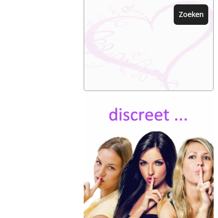
Zoeken