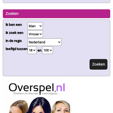
Zoeken
Ik ben een
Ik zoek een
In de regio
leeftijd tussen
en
Zoeken