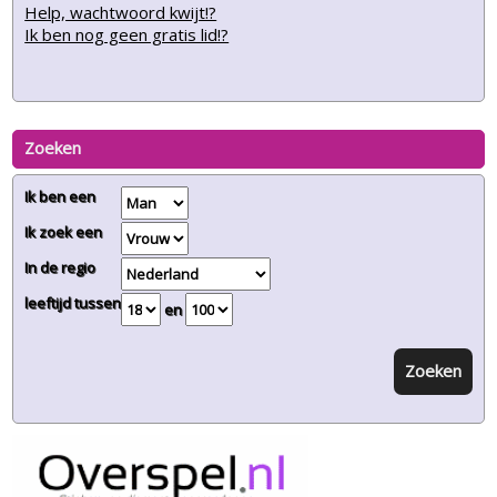
Help, wachtwoord kwijt!?
Ik ben nog geen gratis lid!?
Zoeken
Ik ben een
Ik zoek een
In de regio
leeftijd tussen
en
Zoeken