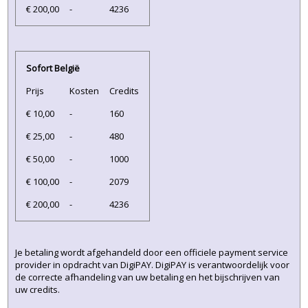
€ 200,00
-
4236
Sofort België
Prijs
Kosten
Credits
€ 10,00
-
160
€ 25,00
-
480
€ 50,00
-
1000
€ 100,00
-
2079
€ 200,00
-
4236
Je betaling wordt afgehandeld door een officiele payment service
provider in opdracht van DigiPAY. DigiPAY is verantwoordelijk voor
de correcte afhandeling van uw betaling en het bijschrijven van
uw credits.